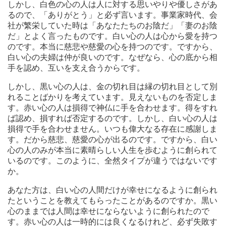
しかし、白色の心の人は人に対する思いやりや優しさがあ
るので、「ありがとう」と必ず言います。事業家時代、会
社が繁栄していた時は「あなたたちのお陰だ」「妻のお陰
だ」とよく言ったものです。白い心の人は心から愛を持つ
のです。本当に慈悲や慈愛の心を持つのです。ですから、
白い心の夫婦は仲が良いのです。なぜなら、心の底から相
手を認め、互いを支え合うからです。
しかし、黒い心の人は、金の切れ目は縁の切れ目として別
れることばかりを考えています。見えないものを否定しま
す。赤い心の人は損得で神仏に手を合わせます。得をすれ
ば認め、損すれば否定するのです。しかし、白い心の人は
損得で手を合わせません。いつも偉大なる存在に感謝しま
す。だから慈悲、慈愛の心が出るのです。ですから、白い
心の人のみが本当に素晴らしい人生を歩むように創られて
いるのです。このように、全然タイプが違うではないです
か。
あなた方は、白い心の人間だけが幸せになるように創られ
たということを教えてもらったことがあるのですか。黒い
心のままでは人間は幸せにならないように創られたので
す。赤い心の人は一時的には良くなるけれど、必ず失敗す