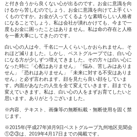
と付き合うから良くない心が出るのです。お金に意識を向
けるから苦しむのでしょう。お金に意識を向けて上手くい
くものですか。お金が入ってくるような素晴らしい人格者
になることでしょう。私は会社が潰れかけても、今まで一
度もお金に困ったことはありません。私は命の存在と人格
を一番大事にしてきたのです。
白い心の人は今、千名に一人くらいしかおられません。そ
れほど減りました。しかし、ベストグループでは、白い心
になる方が少しずつ増えてきました。その方々は白い心に
なった時に「心配はありません」「悩み、苦しみはありま
せん」「恐れはありません」「未来に対する不安はありま
せん」と必ず言われます。顔を見たら良い顔をしていま
す。内面があなたの人生を全て変えていきます。顔までも
変えていきます。私は、白い心の人をまずお育てしたいと
思います。ありがとうございました。
※内容、テキスト、画像等の無断転載・無断使用を固く禁
じます。
※2015年(平成27年)8月9日ベストグループ九州地区見聞会
①②③は、2019年4月17日までの掲載です。